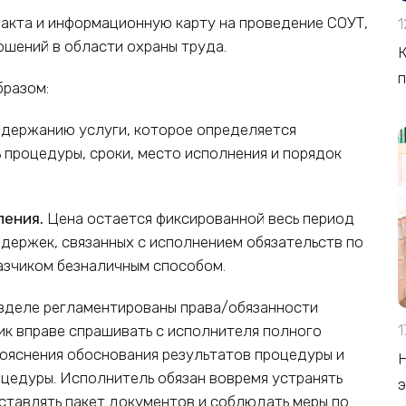
акта и информационную карту на проведение СОУТ,
1
ошений в области охраны труда.
К
п
бразом:
одержанию услуги, которое определяется
процедуры, сроки, место исполнения и порядок
ления.
Цена остается фиксированной весь период
держек, связанных с исполнением обязательств по
азчиком безналичным способом.
зделе регламентированы права/обязанности
чик вправе спрашивать с исполнителя полного
1
пояснения обоснования результатов процедуры и
Н
цедуры. Исполнитель обязан вовремя устранять
ставлять пакет документов и соблюдать меры по