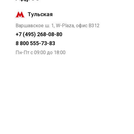
Тульская
М. И. Мачарашвили
Исполнительный директор
Варшавское ш. 1, W-Plaza, офис В312
+7 (495) 268-08-80
АО "Петелинская птицефабрика" выражает
8 800 555-73-83
благодарность АНО ДПО «АПБиКС» за
Пн-Пт с 09:00 до 18:00
организацию и проведение обучения по
программе "Стропальщик". Благодаря
высокому профессиональному уровню
преподавателя наши сотрудники получили
необходимые знания по профессии. В
процессе обучения были использованы
видеоматериалы. Обучение прошло
динамично, интересно и грамотно.