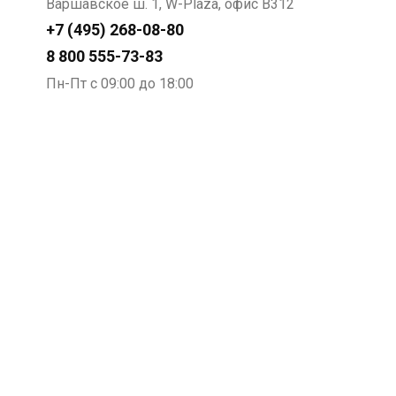
Варшавское ш. 1, W-Plaza, офис В312
самостоятельно разрабатывать программы
+7 (495) 268-08-80
инструктажей и обучения для персонала.
8 800 555-73-83
Пн-Пт с 09:00 до 18:00