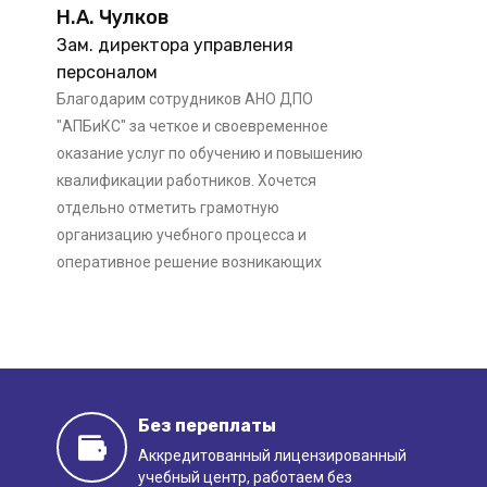
государственного образца.
Н.А. Чулков
Зам. директора управления
Дополнительное образование
персоналом
предоставляет широкие возможности для
Благодарим сотрудников АНО ДПО
получения новой, востребованной
"АПБиКС" за четкое и своевременное
профессии за короткий срок. Приглашаем
оказание услуг по обучению и повышению
желающих пройти обучение по
квалификации работников. Хочется
профессиональной переподготовке с
отдельно отметить грамотную
организацию учебного процесса и
выдачей диплома в АНО ДПО «АПБиКС».
оперативное решение возникающих
Пройдите курсы в Москве или
вопросов.
дистанционно, и откройте для себя новые
горизонты – получив диплом
установленного образца и новую
квалификацию Вы сможете претендовать
на новые должности в организации и
Без переплаты
успешное трудоустройство.
М. И. Мачарашвили
Аккредитованный лицензированный
учебный центр, работаем
без
Исполнительный директор