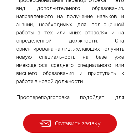
Профессиональная переподготовка – это
вид дополнительного образования,
направленного на получение навыков и
знаний, необходимых для полноценной
работы в тех или иных отраслях и на
определенной должности. Она
ориентирована на лиц, желающих получить
новую специальность на базе уже
имеющегося среднего специального или
высшего образования и приступить к
работе в новой должности.
Профпереподготовка подойдет для
специалистов, желающих сменить род
деятельности или освоить смежную
специальность. Исходя из целей можно
Оставить заявку
выбрать подходящую программу
профессиональной переподготовки: на