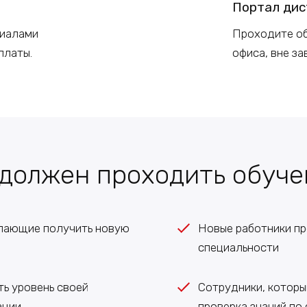
Портал дис
риалами
Проходите об
платы.
офиса, вне з
 должен проходить обуче
елающие получить новую
Новые работники пр
специальности
ь уровень своей
Сотрудники, котор
ации
проверка знаний по