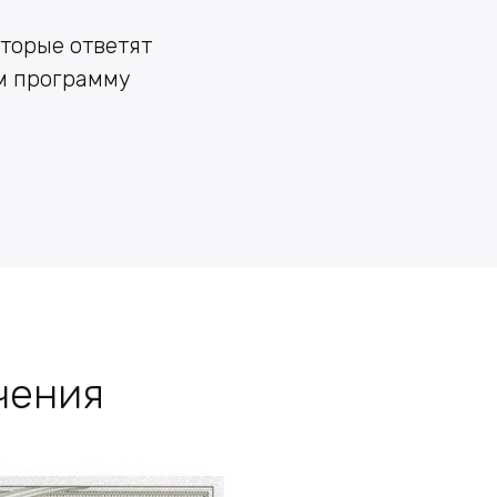
торые ответят
ам программу
чения