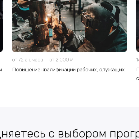
от 72 ак. часа
от 2 000 ₽
1
м
Повышение квалификации рабочих, служащих
П
няетесь с выбором про