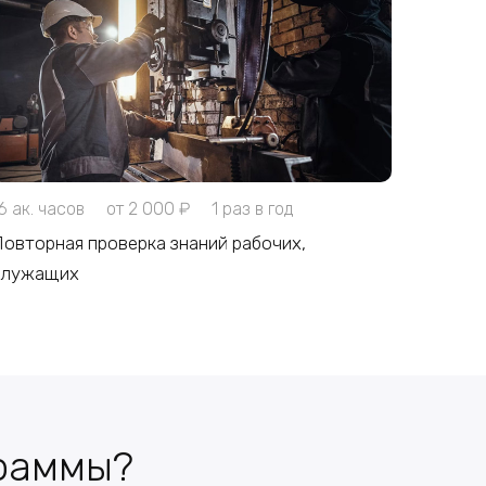
6 ак. часов
от 2 000 ₽
1 раз в год
овторная проверка знаний рабочих,
служащих
граммы?