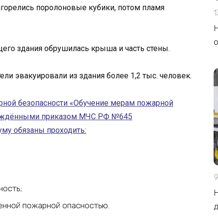
загорелись поролоновые кубики, потом пламя
1
Н
о
щего здания обрушилась крыша и часть стены.
тели эвакуировали из здания более 1,2 тыс. человек.
арной безопасности «Обучение мерам пожарной
верждёнными приказом МЧС РФ №645
уму обязаны проходить:
9
ность;
Н
енной пожарной опасностью.