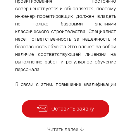
проектирования постоянно
совершенствуется и обновляется, поэтому
инженер-проектировщик должен владеть
не только базовыми знаниями
классического строительства. Специалист
несет ответственность за надежность и
безопасность объекта. Это влечет за собой
наличие соответствующей лицензии на
выполнение работ и регулярное обучение
персонала.
В связи с этим, повышение квалификации
инженеров-проектировщиков —
обязательное условие Градостроительного
Кодекса РФ. Помимо профильного
Оставить заявку
образования, специалист 1 раз в 5 лет
должен пройти обучение для получения
Читать далее
допуска к СРО, прохождения камеральных