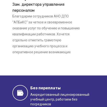
Зам. директора управления
Подать заявку может любой желающий,
персоналом
имеющий профильное высшее образование
Благодарим сотрудников АНО ДПО
и работающий в сфере строительства,
"АПБиКС" за четкое и своевременное
архитектуры, инженерных изысканий. После
оказание услуг по обучению и повышению
завершения курса обучения и прохождения
квалификации работников. Хочется
итогового испытания все слушатели
отдельно отметить грамотную
организацию учебного процесса и
получают удостоверение,
оперативное решение возникающих
зарегистрированное в системе ФРДО, в
вопросов.
качестве свидетельства о высоком уровне
профессионализма. Полученный документ
признается СРО и контролирующими
органами.
Без переплаты
Программы повышения квалификации по
М. И. Мачарашвили
Аккредитованный лицензированный
проектированию разработаны для
учебный центр, работаем
без
Исполнительный директор
проектировщиков различных направлений:
посредников